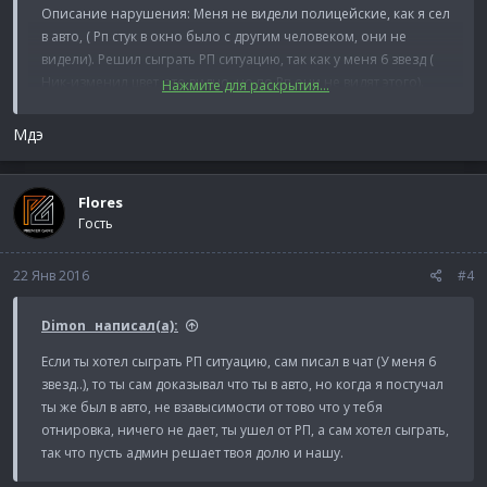
Описание нарушения: Меня не видели полицейские, как я сел
в авто, ( Рп стук в окно было с другим человеком, они не
видели). Решил сыграть РП ситуацию, так как у меня 6 звезд (
Ник-изменил цвет, это видно, но по Рп они не видят этого).
Нажмите для раскрытия...
Если у авто 100% тонер, как он меня увидел, еще и стекло
бьет.
Мдэ
Доказательства Нарушения: Смотреть скрины
Фотография
Фотография
Flores
Фотография
Гость
Фотография
Фотография
22 Янв 2016
#4
Фотография
Фотография
Dimon_ написал(а):
Фотография
Фотография
Если ты хотел сыграть РП ситуацию, сам писал в чат (У меня 6
звезд..), то ты сам доказывал что ты в авто, но когда я постучал
ты же был в авто, не взавысимости от тово что у тебя
отнировка, ничего не дает, ты ушел от РП, а сам хотел сыграть,
так что пусть админ решает твоя долю и нашу.