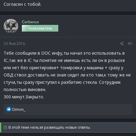
Согласен с тобой.
Cerberus
ПОЛЬЗОВАТЕЛЬ
23 Янв 2016
#5
Тебе сообщили в ООС инфу,ты начал это использовать в
IC,так же в IC ты понятие не имеешь есть ли он в розыске
или нет без оринтировки+ тонировка у машины + сразу у
ОВД ствол доставать не зная сидит ли кто там,к тому же не
стуча,ты сразу приступил к разбитию стекла. Сотрудник
полностью виновен.
300 минут.Закрыто.
Р
Dimon_
е
а
к
В этой теме нельзя размещать новые ответы.
ц