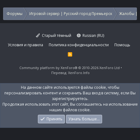
и
и
:
Форумы
Игровой сервер | Русский город Премьерск
Жалобы | 
Старый тёмный
Russian (RU)
Условия и правила
Политика конфиденциальности
Помощь
R
S
S
Community platform by XenForo®
© 2010-2026 XenForo Ltd
Перевод:
XenForo.Info
На данном сайте используются файлы cookie, чтобы
персонализировать контент и сохранить Ваш вход в систему, если Вы
зарегистрируетесь.
Продолжая использовать этот сайт, Вы соглашаетесь на использование
наших файлов cookie.
Принять
Узнать больше…