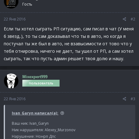
Гость
22 Янв 2016
#2
Если ты хотел сыграть РП ситуацию, сам писал в чат (У меня
6 звезд..), то ты сам доказывал что ты в авто, но когда я
постучал ты же был в авто, не взавысимости от тово что у
тебя отнировка, ничего не дает, ты ушел от РП, а сам хотел
сыграть, так что пусть админ решает твоя долю и нашу.
Mixexpert999
ПОЛЬЗОВАТЕЛЬ
22 Янв 2016
#3
Ivan_Garyn написал(а):
Ваш ник: Ivan_Garyn
Ник нарушителя: Alexey_Murzonov
Нарушение: Нонрп Дпс