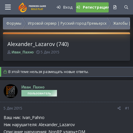
Вход
Регистрация
Форумы
Игровой сервер | Русский город Премьерск
Жалобы | 
Alexander_Lazarov (740)
А
Д
5 Дек 2015
Иван_Пахно
в
а
т
т
о
а
В этой теме нельзя размещать новые ответы.
р
н
т
а
е
ч
Иван_Пахно
м
а
ПОЛЬЗОВАТЕЛЬ
ы
л
а
5 Дек 2015
#1
Ваш ник: Ivan_Pahno
Ник нарушителя: Alexander_Lazarov
Описание нарушения: NonRP удары+DM