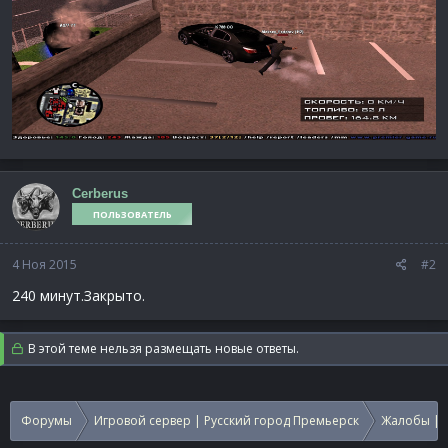
Cerberus
ПОЛЬЗОВАТЕЛЬ
4 Ноя 2015
#2
240 минут.Закрыто.
В этой теме нельзя размещать новые ответы.
Форумы
Игровой сервер | Русский город Премьерск
Жалобы | 