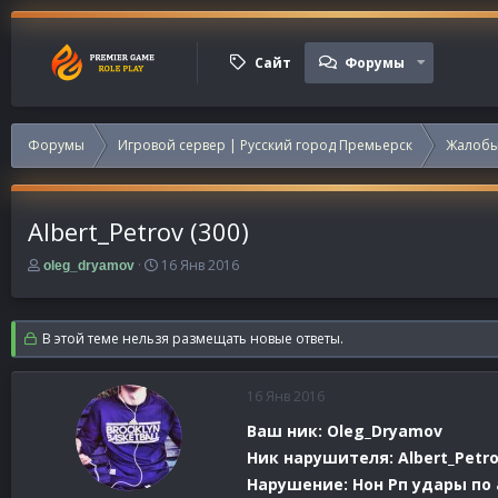
Сайт
Форумы
Форумы
Игровой сервер | Русский город Премьерск
Жалобы
Albert_Petrov (300)
А
Д
16 Янв 2016
oleg_dryamov
в
а
т
т
о
а
В этой теме нельзя размещать новые ответы.
р
н
т
а
е
ч
16 Янв 2016
м
а
ы
л
Ваш ник: Oleg_Dryamov
а
Ник нарушителя:
Albert_Petr
Нарушение: Нон Рп удары по