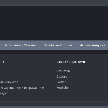
 | Нарушения | Обманы
Жалобы на Игроков
Игроки получив
ьно
Социальные сети
Вконтакте
Discord
ля новичков
Twitter
по улучшению и исправлению
YouTube
аздел