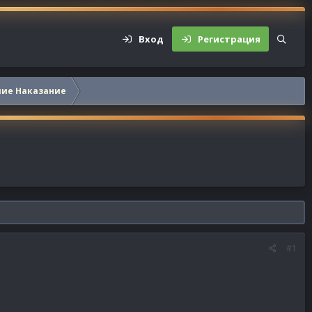
Вход
Регистрация
шие Наказание
#1