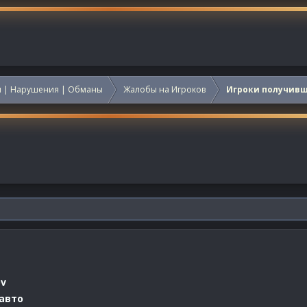
 | Нарушения | Обманы
Жалобы на Игроков
Игроки получив
ov
 авто