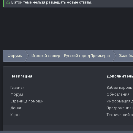
В этой теме нельзя размещать новые ответы.
Форумы
Игровой сервер | Русский город Премьерск
Жалобы
Навигация
Дополнител
Главная
Забыл пароль
Форум
Обновления
Страница помощи
Информация д
Донат
Предложения 
Карта
Технический р