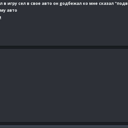
в игру сел в свое авто он gодбежал ко мне сказал "подвез
му авто
я