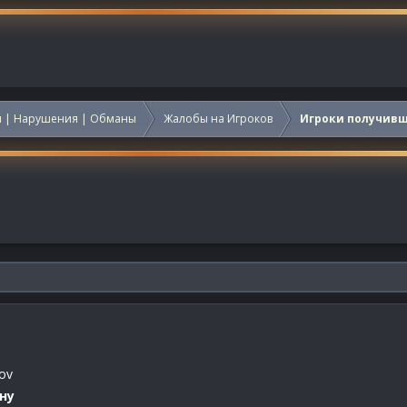
 | Нарушения | Обманы
Жалобы на Игроков
Игроки получив
ov
ну