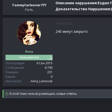
Описание нарушения:Ездил П
TommyCarleoner777
Доказательства Нарушения:
Гость
7 Ноя 2015
240 минут.закрыто
Anna
ПОЛЬЗОВАТЕЛЬ
Регистрация
9 Сен 2015
Сообщения
6.790
Реакции
231
Баллы
0
Ник в игре
Anna_Lvenocek
В этой теме нельзя размещать новые ответы.