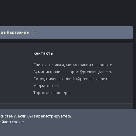
шие Наказание
Контакты
Список состава администрации на проекте
Администрация -
support@premier-game.ru
Сотрудничество -
media@premier-game.ru
Медиа-контент
Торговая площадка
словия и правила
Политика конфиденциальности
Помощь
систему, если Вы зарегистрируетесь.
R
S
йлов cookie.
S