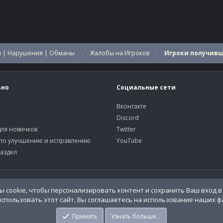
 | Нарушения | Обманы
Жалобы на Игроков
Игроки получив
ьно
Социальные сети
Вконтакте
Discord
ля новичков
Twitter
по улучшению и исправлению
YouTube
аздел
У
 cookie, чтобы персонализировать контент и сохранить Ваш вход в 
спользовать этот сайт, Вы соглашаетесь на использование наших фа
o.Info
Принять
Узнать больше…