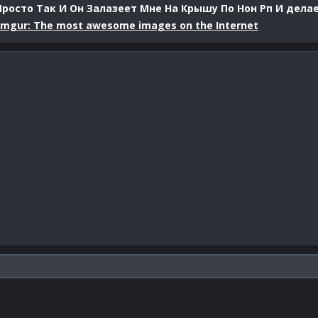
росто Так И Он Залазеет Мне На Крышу По Нон Рп И делае
Imgur: The most awesome images on the Internet