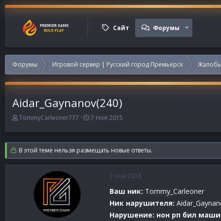
Сайт
Форумы
Форумы
Игровой сервер | Русский город Премьерск
Жалобы
Aidar_Gaynanov(240)
А
Д
TommyCarleoner777
7 Ноя 2015
в
а
т
т
о
а
В этой теме нельзя размещать новые ответы.
р
н
т
а
е
ч
7 Ноя 2015
м
а
ы
л
Ваш ник:
Tommy_Carleoner
а
Ник нарушителя:
Aidar_Gaynan
Нарушение: нон рп бил маши