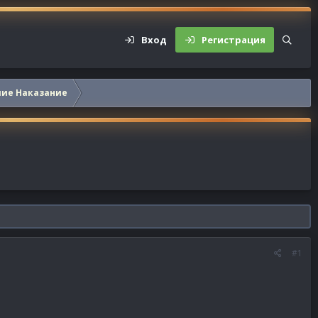
Вход
Регистрация
шие Наказание
#1