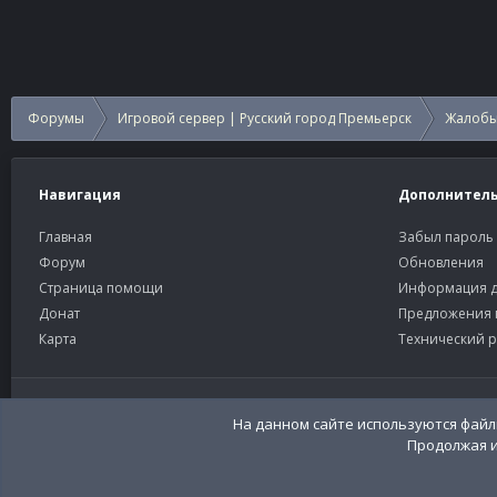
Форумы
Игровой сервер | Русский город Премьерск
Жалобы
Навигация
Дополнител
Главная
Забыл пароль
Форум
Обновления
Страница помощи
Информация д
Донат
Предложения 
Карта
Технический р
Старый тёмный
Russian (RU)
На данном сайте используются файлы
Продолжая и
Community platform by XenForo®
© 2010-2026 XenForo Ltd
Перевод:
XenFor