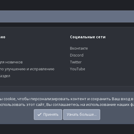
ьно
Социальные сети
Вконтакте
Discord
ля новичков
Twitter
по улучшению и исправлению
YouTube
аздел
У
 cookie, чтобы персонализировать контент и сохранить Ваш вход в 
спользовать этот сайт, Вы соглашаетесь на использование наших фа
o.Info
Принять
Узнать больше…