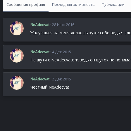
Сообщения профиля
Последняя активность
Публикации
28 Июн 2016
NeAdecvat
Жалуешься на меня,делаешь хуже себе ведь я зл
4 Дек 2015
NeAdecvat
Не шути с NeAdecvatom,ведь он шуток не понима
2 Дек 2015
NeAdecvat
Честный NeAdecvat