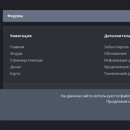
Форумы
Навигация
Дополнител
Главная
Забыл пароль
Форум
Обновления
Страница помощи
Информация д
Донат
Предложения 
Карта
Технический р
Старый тёмный
Russian (RU)
На данном сайте используются файлы
Продолжая и
Community platform by XenForo®
© 2010-2026 XenForo Ltd
Перевод:
XenFor