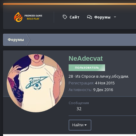
Сайт
Форумы
Форумы
NeAdecvat
ПОЛЬЗОВАТЕЛЬ
28
·
Из
Спроси в личку,обсудим.
Регистрация
4 Ноя 2015
Активность
9 Дек 2016
Сообщения
32
Найти