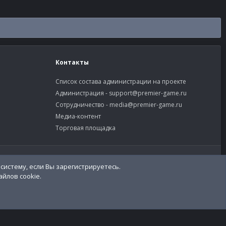
Контакты
Список состава администрации на проекте
Администрация -
support@premier-game.ru
Сотрудничество -
media@premier-game.ru
Медиа-контент
Торговая площадка
словия и правила
Политика конфиденциальности
Помощь
систему, если Вы зарегистрируетесь.
R
S
йлов cookie.
S