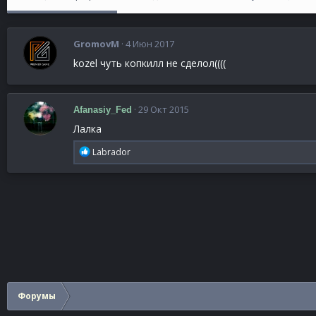
GromovM
4 Июн 2017
kozel чуть копкилл не сделол((((
29 Окт 2015
Afanasiy_Fed
Лалка
Р
Labrador
е
а
к
ц
и
и
:
Форумы